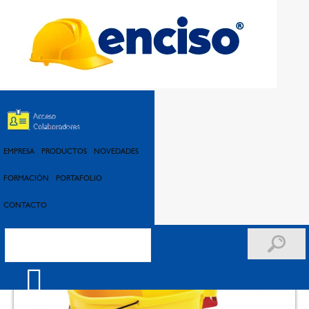
Inicio
Catálogo
Aseo Institucional
Kit Aseo Institucional
>
>
>
>
EMPRESA
PRODUCTOS
NOVEDADES
FORMACIÓN
PORTAFOLIO
CONTACTO