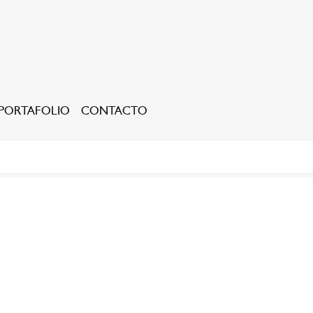
PORTAFOLIO
CONTACTO
SUCURSALES CALI
Carrera 8 No 58 - 46 (frente a la Base Aérea) PBX: (+57) 602 660 7644