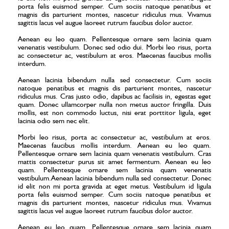
porta felis euismod semper. Cum sociis natoque penatibus et
magnis dis parturient montes, nascetur ridiculus mus. Vivamus
sagittis lacus vel augue laoreet rutrum faucibus dolor auctor.
Aenean eu leo quam. Pellentesque ornare sem lacinia quam
venenatis vestibulum. Donec sed odio dui. Morbi leo risus, porta
ac consectetur ac, vestibulum at eros. Maecenas faucibus mollis
interdum.
Aenean lacinia bibendum nulla sed consectetur. Cum sociis
natoque penatibus et magnis dis parturient montes, nascetur
ridiculus mus. Cras justo odio, dapibus ac facilisis in, egestas eget
quam. Donec ullamcorper nulla non metus auctor fringilla. Duis
mollis, est non commodo luctus, nisi erat porttitor ligula, eget
lacinia odio sem nec elit.
Morbi leo risus, porta ac consectetur ac, vestibulum at eros.
Maecenas faucibus mollis interdum. Aenean eu leo quam.
Pellentesque ornare sem lacinia quam venenatis vestibulum. Cras
mattis consectetur purus sit amet fermentum. Aenean eu leo
quam. Pellentesque ornare sem lacinia quam venenatis
vestibulum.Aenean lacinia bibendum nulla sed consectetur. Donec
id elit non mi porta gravida at eget metus. Vestibulum id ligula
porta felis euismod semper. Cum sociis natoque penatibus et
magnis dis parturient montes, nascetur ridiculus mus. Vivamus
sagittis lacus vel augue laoreet rutrum faucibus dolor auctor.
Aenean eu leo quam. Pellentesque ornare sem lacinia quam