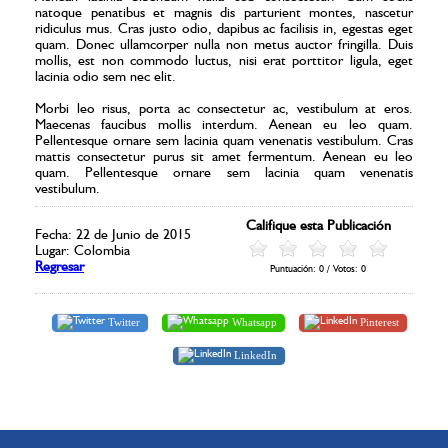
natoque penatibus et magnis dis parturient montes, nascetur
ridiculus mus. Cras justo odio, dapibus ac facilisis in, egestas eget
quam. Donec ullamcorper nulla non metus auctor fringilla. Duis
mollis, est non commodo luctus, nisi erat porttitor ligula, eget
lacinia odio sem nec elit.
Morbi leo risus, porta ac consectetur ac, vestibulum at eros.
Maecenas faucibus mollis interdum. Aenean eu leo quam.
Pellentesque ornare sem lacinia quam venenatis vestibulum. Cras
mattis consectetur purus sit amet fermentum. Aenean eu leo
quam. Pellentesque ornare sem lacinia quam venenatis
vestibulum.
Califique esta Publicación
Fecha: 22 de Junio de 2015
Lugar: Colombia
Regresar
Puntuación:
0
/ Votos:
0
Twitter
Whatsapp
Pinterest
LinkedIn