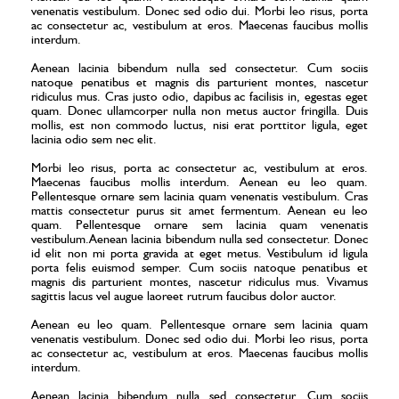
venenatis vestibulum. Donec sed odio dui. Morbi leo risus, porta
ac consectetur ac, vestibulum at eros. Maecenas faucibus mollis
interdum.
Aenean lacinia bibendum nulla sed consectetur. Cum sociis
natoque penatibus et magnis dis parturient montes, nascetur
ridiculus mus. Cras justo odio, dapibus ac facilisis in, egestas eget
quam. Donec ullamcorper nulla non metus auctor fringilla. Duis
mollis, est non commodo luctus, nisi erat porttitor ligula, eget
lacinia odio sem nec elit.
Morbi leo risus, porta ac consectetur ac, vestibulum at eros.
Maecenas faucibus mollis interdum. Aenean eu leo quam.
Pellentesque ornare sem lacinia quam venenatis vestibulum. Cras
mattis consectetur purus sit amet fermentum. Aenean eu leo
quam. Pellentesque ornare sem lacinia quam venenatis
vestibulum.Aenean lacinia bibendum nulla sed consectetur. Donec
id elit non mi porta gravida at eget metus. Vestibulum id ligula
porta felis euismod semper. Cum sociis natoque penatibus et
magnis dis parturient montes, nascetur ridiculus mus. Vivamus
sagittis lacus vel augue laoreet rutrum faucibus dolor auctor.
Aenean eu leo quam. Pellentesque ornare sem lacinia quam
venenatis vestibulum. Donec sed odio dui. Morbi leo risus, porta
ac consectetur ac, vestibulum at eros. Maecenas faucibus mollis
interdum.
Aenean lacinia bibendum nulla sed consectetur. Cum sociis