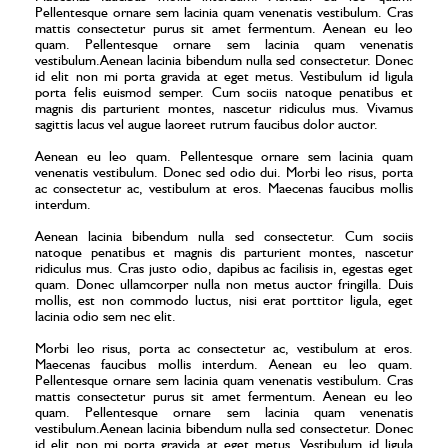
Pellentesque ornare sem lacinia quam venenatis vestibulum. Cras
mattis consectetur purus sit amet fermentum. Aenean eu leo
quam. Pellentesque ornare sem lacinia quam venenatis
vestibulum.Aenean lacinia bibendum nulla sed consectetur. Donec
id elit non mi porta gravida at eget metus. Vestibulum id ligula
porta felis euismod semper. Cum sociis natoque penatibus et
magnis dis parturient montes, nascetur ridiculus mus. Vivamus
sagittis lacus vel augue laoreet rutrum faucibus dolor auctor.
Aenean eu leo quam. Pellentesque ornare sem lacinia quam
venenatis vestibulum. Donec sed odio dui. Morbi leo risus, porta
ac consectetur ac, vestibulum at eros. Maecenas faucibus mollis
interdum.
Aenean lacinia bibendum nulla sed consectetur. Cum sociis
natoque penatibus et magnis dis parturient montes, nascetur
ridiculus mus. Cras justo odio, dapibus ac facilisis in, egestas eget
quam. Donec ullamcorper nulla non metus auctor fringilla. Duis
mollis, est non commodo luctus, nisi erat porttitor ligula, eget
lacinia odio sem nec elit.
Morbi leo risus, porta ac consectetur ac, vestibulum at eros.
Maecenas faucibus mollis interdum. Aenean eu leo quam.
Pellentesque ornare sem lacinia quam venenatis vestibulum. Cras
mattis consectetur purus sit amet fermentum. Aenean eu leo
quam. Pellentesque ornare sem lacinia quam venenatis
vestibulum.Aenean lacinia bibendum nulla sed consectetur. Donec
id elit non mi porta gravida at eget metus. Vestibulum id ligula