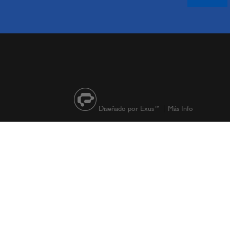
Diseñado por Exus™
|
Más Info