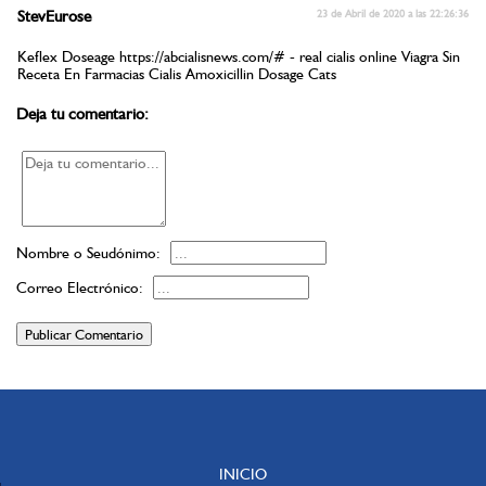
StevEurose
23 de Abril de 2020 a las 22:26:36
Keflex Doseage https://abcialisnews.com/# - real cialis online Viagra Sin
Receta En Farmacias Cialis Amoxicillin Dosage Cats
Deja tu comentario:
Nombre o Seudónimo:
Correo Electrónico:
Publicar Comentario
INICIO