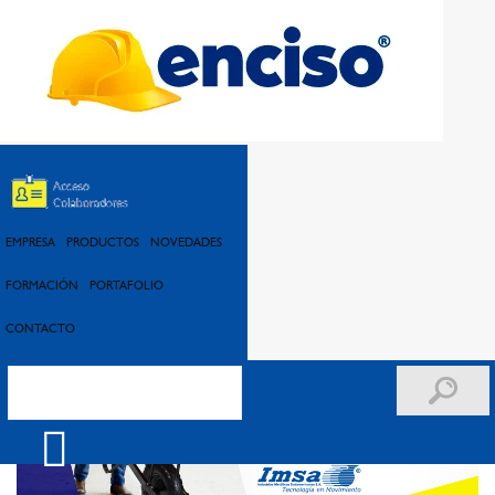
CARRETILLAS PARA CADA SECTOR
Encuentra Carretillas Especializadas para cada Sector. Consulta con
nuestros asesores sobre las características de cada referencia y por el
ensamble de piezas que permite ajustar la herramienta a tus necesidades.
Imsa líder en la fabricación y ensamble de carretillas.
EMPRESA
PRODUCTOS
NOVEDADES
FORMACIÓN
PORTAFOLIO
CONTACTO